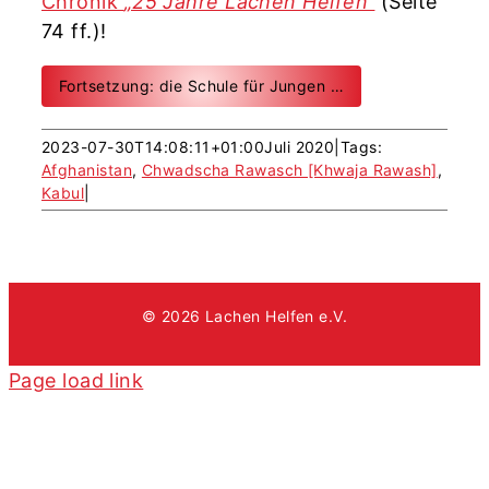
Chronik
„25 Jahre Lachen Helfen“
(Seite
74 ff.)!
Fortsetzung: die Schule für Jungen …
2023-07-30T14:08:11+01:00
Juli 2020
|
Tags:
Afghanistan
,
Chwadscha Rawasch [Khwaja Rawash]
,
Kabul
|
© 2026 Lachen Helfen e.V.
Page load link