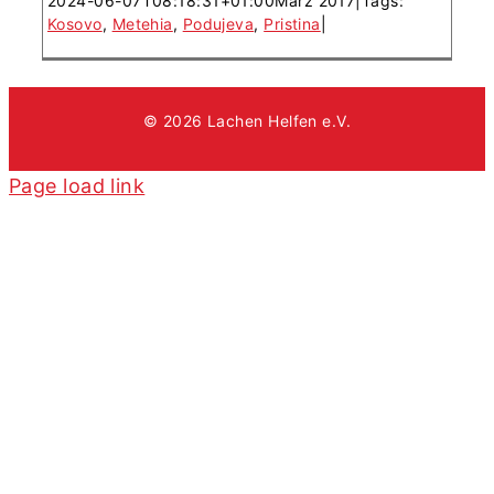
2024-06-07T08:18:31+01:00
März 2017
|
Tags:
Kosovo
,
Metehia
,
Podujeva
,
Pristina
|
© 2026 Lachen Helfen e.V.
Page load link