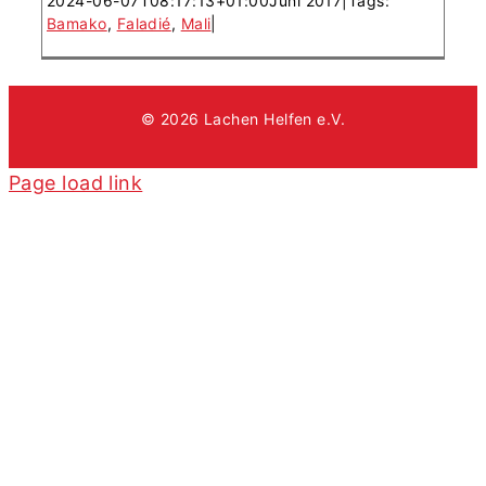
2024-06-07T08:17:13+01:00
Juni 2017
|
Tags:
Bamako
,
Faladié
,
Mali
|
© 2026 Lachen Helfen e.V.
Page load link