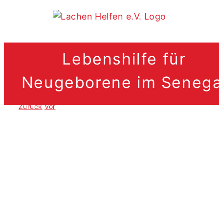
Zum
Inhalt
springen
Lebenshilfe für
Neugeborene im Senega
.
Zurück
Vor