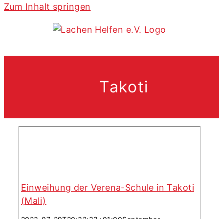
Zum Inhalt springen
Einweihung der Verena-Schule in
Takoti (Mali)
Takoti
Einweihung der Verena-Schule in Takoti
Im Dorf Takoti (Mali) wird jetzt
(Mali)
eine Schule gebaut.