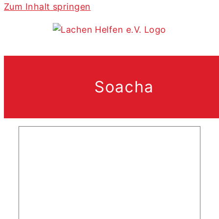
Zum Inhalt springen
Schulrucksäcke für Grundschule
Minuto de Dios in Altos de
Cazucá, Bogotá
Soacha