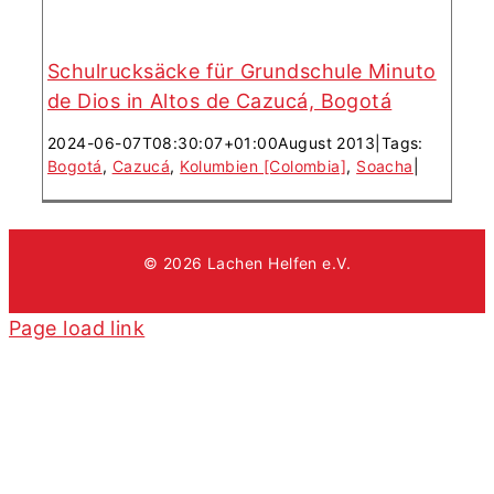
Schulrucksäcke für Grundschule Minuto
de Dios in Altos de Cazucá, Bogotá
2024-06-07T08:30:07+01:00
August 2013
|
Tags:
Bogotá
,
Cazucá
,
Kolumbien [Colombia]
,
Soacha
|
© 2026 Lachen Helfen e.V.
Page load link