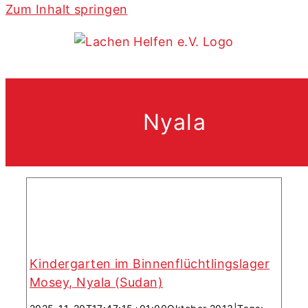
Zum Inhalt springen
Kindergarten im
Binnenflüchtlingslager Mosey,
Nyala
Nyala (Sudan)
Kindergarten im Binnenflüchtlingslager
Mosey, Nyala (Sudan)