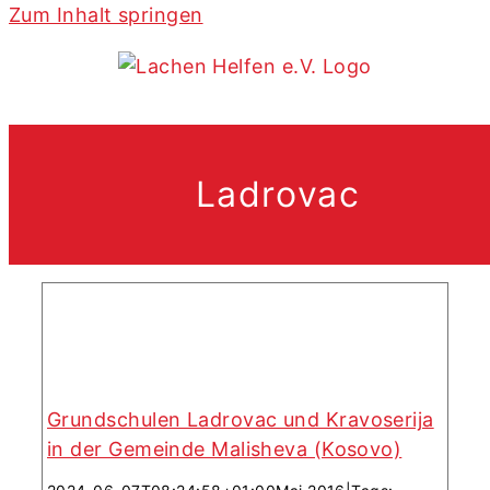
Zum Inhalt springen
Grundschulen Ladrovac und
Kravoserija in der Gemeinde
Ladrovac
Malisheva (Kosovo)
Grundschulen Ladrovac und Kravoserija
in der Gemeinde Malisheva (Kosovo)