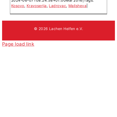
2024-06-07T08:24:58+01:00
Mai 2016
|
Tags:
Kosovo
,
Kravoserija
,
Ladrovac
,
Malisheva
|
© 2026 Lachen Helfen e.V.
Page load link