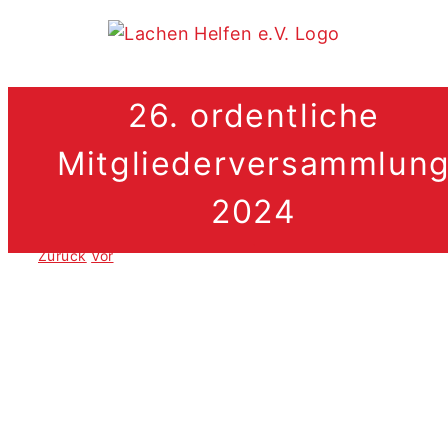
Zum
Inhalt
springen
26. ordentliche
Mitgliederversammlun
2024
.
Zurück
Vor