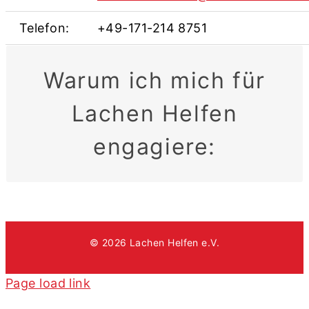
Telefon:
+49-171-214 8751
Warum ich mich für
leistet, können wir großes Bewirken.“
denke, wenn jeder seinen kleinen Beitrag
Lachen Helfen
„Ich bin bei Lachen Helfen e.V., da ich
engagiere:
© 2026 Lachen Helfen e.V.
Page load link