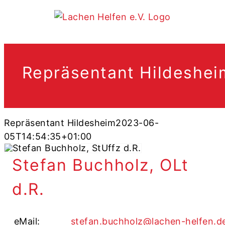
Zum
Inhalt
springen
Repräsentant Hildeshei
.
Repräsentant Hildesheim
2023-06-
05T14:54:35+01:00
Stefan Buchholz, OLt
d.R.
eMail:
stefan.buchholz@lachen-helfen.d