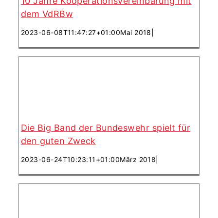
10 Jahre Kooperationsvereinbarung mit
spielt für den guten Zweck
dem VdRBw
2023-06-08T11:47:27+01:00
Mai 2018
|
Soldaten aus Kalkar spendeten
Die Big Band der Bundeswehr spielt für
für den Verein Lachen Helfen
den guten Zweck
2023-06-24T10:23:11+01:00
März 2018
|