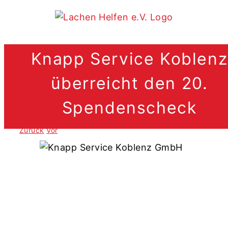
Zum
Inhalt
springen
Knapp Service Koblenz
überreicht den 20.
Spendenscheck
.
Zurück
Vor