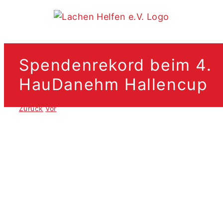
Zum
Inhalt
springen
Spendenrekord beim 4.
HauDanehm Hallencup
Zurück
Vor