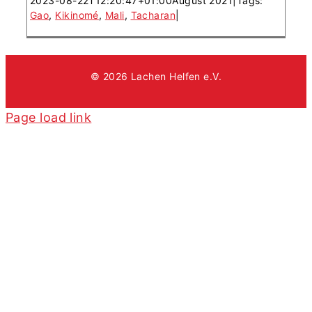
2023-08-22T12:20:47+01:00
August 2021
|
Tags:
Gao
,
Kikinomé
,
Mali
,
Tacharan
|
© 2026 Lachen Helfen e.V.
Page load link