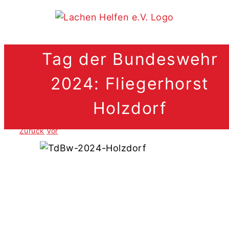
Zum
Inhalt
springen
Tag der Bundeswehr
2024: Fliegerhorst
Holzdorf
.
Zurück
Vor