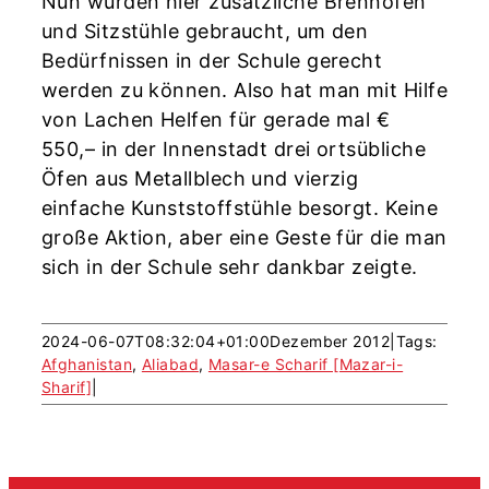
Nun wurden hier zusätzliche Brennöfen
und Sitzstühle gebraucht, um den
Bedürfnissen in der Schule gerecht
werden zu können. Also hat man mit Hilfe
von Lachen Helfen für gerade mal €
550,– in der Innenstadt drei ortsübliche
Öfen aus Metallblech und vierzig
einfache Kunststoffstühle besorgt. Keine
große Aktion, aber eine Geste für die man
sich in der Schule sehr dankbar zeigte.
2024-06-07T08:32:04+01:00
Dezember 2012
|
Tags:
Afghanistan
,
Aliabad
,
Masar-e Scharif [Mazar-i-
Sharif]
|